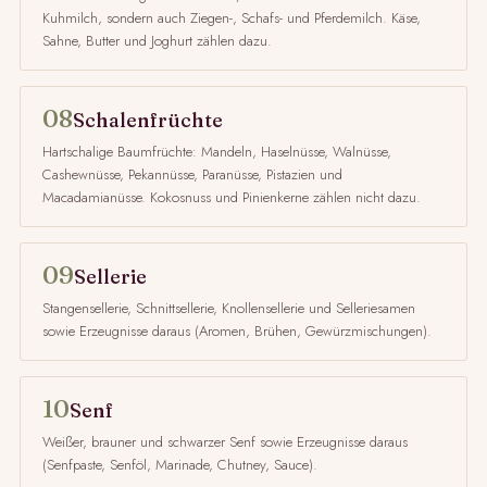
Kuhmilch, sondern auch Ziegen-, Schafs- und Pferdemilch. Käse,
Sahne, Butter und Joghurt zählen dazu.
08
Schalenfrüchte
Hartschalige Baumfrüchte: Mandeln, Haselnüsse, Walnüsse,
Cashewnüsse, Pekannüsse, Paranüsse, Pistazien und
Macadamianüsse. Kokosnuss und Pinienkerne zählen nicht dazu.
09
Sellerie
Stangensellerie, Schnittsellerie, Knollensellerie und Selleriesamen
sowie Erzeugnisse daraus (Aromen, Brühen, Gewürzmischungen).
10
Senf
Weißer, brauner und schwarzer Senf sowie Erzeugnisse daraus
(Senfpaste, Senföl, Marinade, Chutney, Sauce).