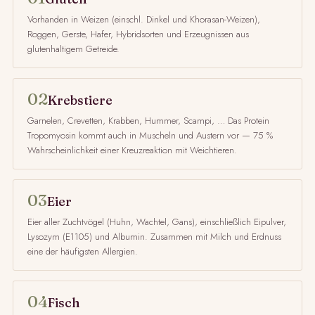
Vorhanden in Weizen (einschl. Dinkel und Khorasan-Weizen),
Roggen, Gerste, Hafer, Hybridsorten und Erzeugnissen aus
glutenhaltigem Getreide.
02
Krebstiere
Garnelen, Crevetten, Krabben, Hummer, Scampi, … Das Protein
Tropomyosin kommt auch in Muscheln und Austern vor — 75 %
Wahrscheinlichkeit einer Kreuzreaktion mit Weichtieren.
03
Eier
Eier aller Zuchtvögel (Huhn, Wachtel, Gans), einschließlich Eipulver,
Lysozym (E1105) und Albumin. Zusammen mit Milch und Erdnuss
eine der häufigsten Allergien.
04
Fisch