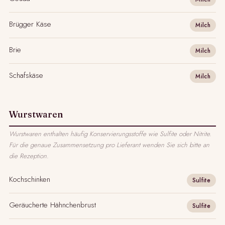
Brügger Käse
Milch
Brie
Milch
Schafskäse
Milch
Wurstwaren
Wurstwaren enthalten häufig Konservierungsstoffe wie Sulfite oder Nitrite.
Für die genaue Zusammensetzung pro Lieferant wenden Sie sich bitte an
die Rezeption.
Kochschinken
Sulfite
Geräucherte Hähnchenbrust
Sulfite