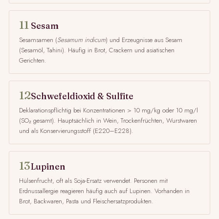
11
Sesam
Sesamsamen (
Sesamum indicum
) und Erzeugnisse aus Sesam
(Sesamöl, Tahini). Häufig in Brot, Crackern und asiatischen
Gerichten.
12
Schwefeldioxid & Sulfite
Deklarationspflichtig bei Konzentrationen > 10 mg/kg oder 10 mg/l
(SO₂ gesamt). Hauptsächlich in Wein, Trockenfrüchten, Wurstwaren
und als Konservierungsstoff (E220–E228).
13
Lupinen
Hülsenfrucht, oft als Soja-Ersatz verwendet. Personen mit
Erdnussallergie reagieren häufig auch auf Lupinen. Vorhanden in
Brot, Backwaren, Pasta und Fleischersatzprodukten.