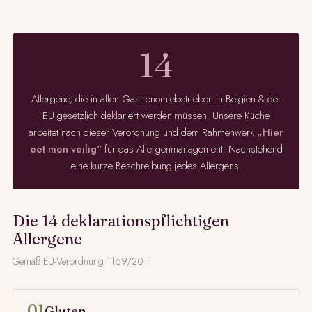
14
Allergene, die in allen Gastronomiebetrieben in Belgien & der
EU gesetzlich deklariert werden müssen. Unsere Küche
arbeitet nach dieser Verordnung und dem Rahmenwerk
„Hier
eet men veilig"
für das Allergenmanagement. Nachstehend
eine kurze Beschreibung jedes Allergens.
Die 14 deklarationspflichtigen
Allergene
Gemäß EU-Verordnung 1169/2011.
01
Gluten