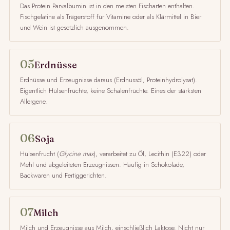
Das Protein Parvalbumin ist in den meisten Fischarten enthalten.
Fischgelatine als Trägerstoff für Vitamine oder als Klärmittel in Bier
und Wein ist gesetzlich ausgenommen.
05
Erdnüsse
Erdnüsse und Erzeugnisse daraus (Erdnussöl, Proteinhydrolysat).
Eigentlich Hülsenfrüchte, keine Schalenfrüchte. Eines der stärksten
Allergene.
06
Soja
Hülsenfrucht (
Glycine max
), verarbeitet zu Öl, Lecithin (E322) oder
Mehl und abgeleiteten Erzeugnissen. Häufig in Schokolade,
Backwaren und Fertiggerichten.
07
Milch
Milch und Erzeugnisse aus Milch, einschließlich Laktose. Nicht nur