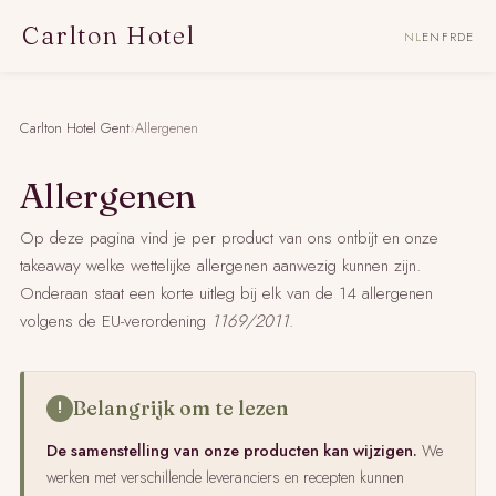
Carlton Hotel
NL
EN
FR
DE
Carlton Hotel Gent
›
Allergenen
Allergenen
Op deze pagina vind je per product van ons ontbijt en onze
takeaway welke wettelijke allergenen aanwezig kunnen zijn.
Onderaan staat een korte uitleg bij elk van de 14 allergenen
volgens de EU-verordening
1169/2011
.
Belangrijk om te lezen
De samenstelling van onze producten kan wijzigen.
We
werken met verschillende leveranciers en recepten kunnen