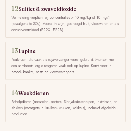
12
Sulfiet & zwaveldioxide
Vermelding verplicht bij concentraties > 10 mg/kg of 10 mg/l
(totaalgehalte SO₂). Vooral in wijn, gedroogd fruit, vleeswaren en als
conserveermiddel (E220–E228).
13
Lupine
Peulvrucht die vaak als sojavervanger wordt gebruikt. Mensen met
een aardnootallergie reageren vaak ook op lupine. Komt voor in
brood, banket, pasta en vleesvervangers.
14
Weekdieren
Schelpdieren (mosselen, oesters, Sint-Jakobsschelpen, inktvissen) en
slakken (escargots, alikruiken, wulken, kokkels), inclusief afgeleide
producten.