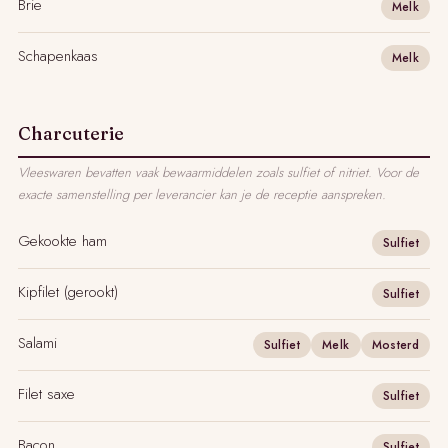
Brie
Melk
Schapenkaas
Melk
Charcuterie
Vleeswaren bevatten vaak bewaarmiddelen zoals sulfiet of nitriet. Voor de
exacte samenstelling per leverancier kan je de receptie aanspreken.
Gekookte ham
Sulfiet
Kipfilet (gerookt)
Sulfiet
Salami
Sulfiet
Melk
Mosterd
Filet saxe
Sulfiet
Bacon
Sulfiet