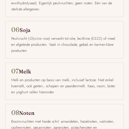
eiwithydrolysaat). Eigenlijk peulvruchten, geen noten. Eén van de
sterkste allergenen.
06
Soja
Peulvrucht (
Glycine max
) verwerkt tot olie, lecithine (E322) of meel
en afgeleide producten. Vaak in chocolade, gebak en kant-en-klare
producten.
07
Melk
Melk en producten op basis van melk, inclusief lactose. Niet enkel
koemelk, ook geiten-, schapen- en paardenmelk. Kaas, room, boter
en yoghurt vallen hieronder.
08
Noten
Boomvruchten met harde schil: amandelen, hazelnoten, walnoten,
cashewnoten, pecannoten, paranoten, pistachenoten en