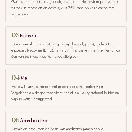
Gamba's, garnalen, krab, kreeft, scampi, … Het eiwit tropomyosine
zit ook in mosselen en oesters, dus 75% kans op kruisreactie met
weekdieren.
03
Eieren
Eieren van alle gekweekte vogels (kip, kwartel, gans), inclusief
eipoeder, lysozyme (E1105) en albumine. Samen met melk en pinda
één van de meest voorkomende allergieën.
04
Vis
Het eiwit parvalbumine komt in de meeste vissoorten voor.
Visgelatine als drager voor vitamines of als klaringsmiddel in bier en
wijn is wettelijk vrijgesteld.
05
Aardnoten
Pinda's en producten op basis van aardnoten (arachideolie,