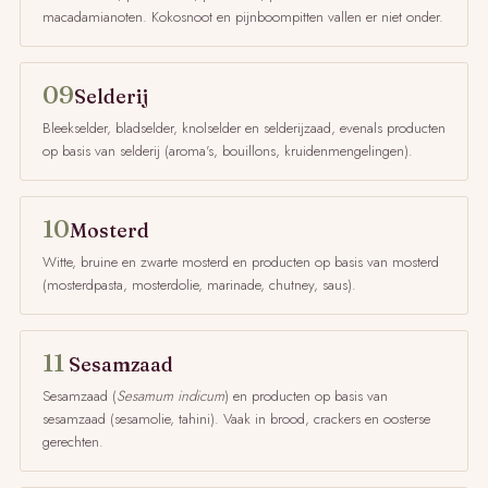
macadamianoten. Kokosnoot en pijnboompitten vallen er niet onder.
09
Selderij
Bleekselder, bladselder, knolselder en selderijzaad, evenals producten
op basis van selderij (aroma's, bouillons, kruidenmengelingen).
10
Mosterd
Witte, bruine en zwarte mosterd en producten op basis van mosterd
(mosterdpasta, mosterdolie, marinade, chutney, saus).
11
Sesamzaad
Sesamzaad (
Sesamum indicum
) en producten op basis van
sesamzaad (sesamolie, tahini). Vaak in brood, crackers en oosterse
gerechten.