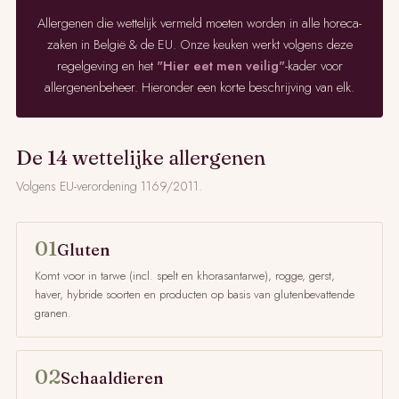
Allergenen die wettelijk vermeld moeten worden in alle horeca-
zaken in België & de EU. Onze keuken werkt volgens deze
regelgeving en het
"Hier eet men veilig"
-kader voor
allergenenbeheer. Hieronder een korte beschrijving van elk.
De 14 wettelijke allergenen
Volgens EU-verordening 1169/2011.
01
Gluten
Komt voor in tarwe (incl. spelt en khorasantarwe), rogge, gerst,
haver, hybride soorten en producten op basis van glutenbevattende
granen.
02
Schaaldieren